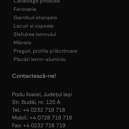
Cataloage produse
Feronerie
Garnituri etanşare
Lacuri si vopsele
Şlefuirea lemnului
Mânere
Praguri, profile şi lăcrimare
Placări lemn-aluminiu
Contactează-ne!
Podu Iloaiei, Judeţul Iaşi
Str. Budăi, nr. 125 A
Tel.: +4 0232 718 718
Mobil.: +4
0728 718 718
Fax: +4 0232 718 719