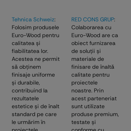
Tehnica Schweiz
:
RED CONS GRUP
:
Folosim produsele
Colaborarea cu
Euro-Wood pentru
Euro-Wood are ca
calitatea și
obiect furnizarea
fiabilitatea lor.
de soluţii şi
Acestea ne permit
materiale de
să obținem
finisare de înaltă
finisaje uniforme
calitate pentru
și durabile,
proiectele
contribuind la
noastre. Prin
rezultatele
acest parteneriat
estetice și de înalt
sunt utilizate
standard pe care
produse premium,
le urmărim în
testate şi
proiectele
conforme cu