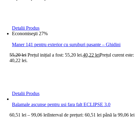
Detalii Produs
Economiseşti 27%
Maner 141 pentru exterior cu suruburi pasante – Ghidini
55,20
lei
Prețul inițial a fost: 55,20 lei.
40,22
lei
Prețul curent este:
40,22 lei.
Detalii Produs
Balamale ascunse pentru usi fara falt ECLIPSE 3.0
60,51
lei
–
99,06
lei
Interval de prețuri: 60,51 lei până la 99,06 lei