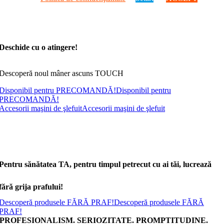
Deschide cu o atingere!
Descoperă noul mâner ascuns TOUCH
Disponibil pentru PRECOMANDĂ!
Disponibil pentru
PRECOMANDĂ!
Accesorii maşini de şlefuit
Accesorii maşini de şlefuit
Pentru sănătatea TA, pentru timpul petrecut cu ai tăi, lucrează
fără grija prafului!
Descoperă produsele FĂRĂ PRAF!
Descoperă produsele FĂRĂ
PRAF!
PROFESIONALISM. SERIOZITATE. PROMPTITUDINE.