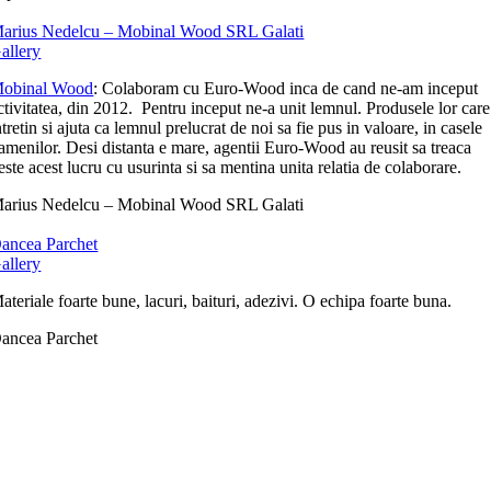
arius Nedelcu – Mobinal Wood SRL Galati
allery
obinal Wood
: Colaboram cu Euro-Wood inca de cand ne-am inceput
ctivitatea, din 2012. Pentru inceput ne-a unit lemnul. Produsele lor care
ntretin si ajuta ca lemnul prelucrat de noi sa fie pus in valoare, in casele
amenilor. Desi distanta e mare, agentii Euro-Wood au reusit sa treaca
este acest lucru cu usurinta si sa mentina unita relatia de colaborare.
arius Nedelcu – Mobinal Wood SRL Galati
ancea Parchet
allery
ateriale foarte bune, lacuri, baituri, adezivi. O echipa foarte buna.
ancea Parchet