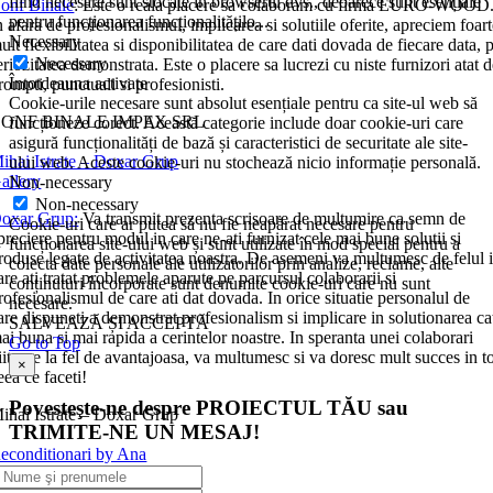
fiind necesare sunt stocate în browserul dvs., deoarece sunt esențiale
onf Binale
: Este o reala placere sa colaboram cu firma EURO-WOOD
pentru funcționarea funcționalitățilo
...
n afara de profesionalismul, implicarea si solutiile oferite, apreciem foar
Necessary
ult flexibilitatea si disponibilitatea de care dati dovada de fiecare data, p
Necessary
eriozitatea demonstrata. Este o placere sa lucrezi cu niste furnizori atat 
Întotdeauna activate
rompti, punctuali si profesionisti.
Cookie-urile necesare sunt absolut esențiale pentru ca site-ul web să
ONF BINALE IMPEX SRL
funcționeze corect. Această categorie include doar cookie-uri care
asigură funcționalități de bază și caracteristici de securitate ale site-
ihai Istrate – Doxar Grup
ului web. Aceste cookie-uri nu stochează nicio informație personală.
allery
Non-necessary
Non-necessary
oxar Grup:
Va transmit prezenta scrisoare de multumire ca semn de
Cookie-uri care ar putea să nu fie neapărat necesare pentru
preciere pentru modul in care ne-ati furnizat cele mai bune solutii si
funcționarea site-ului web și sunt utilizate în mod special pentru a
roduse legate de activitatea noastra. De asemeni va multumesc de felul 
colecta date personale ale utilizatorilor prin analize, reclame, alte
are ati tratat problemele aparute pe parcursul colaborarii si
conținuturi încorporate sunt denumite cookie-uri care nu sunt
rofesionalismul de care ati dat dovada. In orice situatie personalul de
necesare.
are dispuneti a demonstrat profesionalism si implicare in solutionarea ca
SALVEAZĂ ȘI ACCEPTĂ
ai buna si mai rapida a cerintelor noastre. In speranta unei colaborari
Go to Top
iitoare la fel de avantajoasa, va multumesc si va doresc mult succes in t
×
eea ce faceti!
Povesteşte-ne despre PROIECTUL TĂU sau
ihai Istrate – Doxar Grup
TRIMITE-NE UN MESAJ!
econditionari by Ana
allery