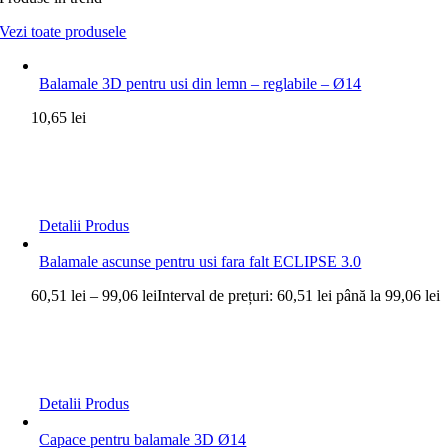
Vezi toate produsele
Balamale 3D pentru usi din lemn – reglabile – Ø14
10,65
lei
Detalii Produs
Balamale ascunse pentru usi fara falt ECLIPSE 3.0
60,51
lei
–
99,06
lei
Interval de prețuri: 60,51 lei până la 99,06 lei
Detalii Produs
Capace pentru balamale 3D Ø14