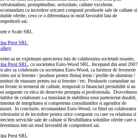
rofesionalism, promptitudine, seriozitate, calitate excelenta.
ecomandam cu incredere oricarei companii produsele sale de calitate si
olutiile oferite, ceea ce o diferentiaza in mod favorabil fata de
ompetitorii sai.
orte e Scale SRL
lpa Prest SRL
allery
orim sa ne exprimam aprecierea fata de colaborarea societatii noastre,
lpa Prest SRL
, cu societatea Euro-Wood SRL. Incepand din anul 2007
m ales sa colaboram cu societatea Euro-Wood, ca furnizor de feronerie
entru usi si ferestre / produse pentru finisaj lemn / profile de aluminiu /
arnituri de etansare pentru usi si ferestre / etc. Produsele comandate au
ost livrate in termenii de calitate, temporali si financiari prestabiliti si au
ost asigurate cu etica de deservire prompta si profesionala. Dezvoltarea
elatiilor de colaborare s-a translatat in stabilirea unui parteneriat durabil,
limentat de integritatea si competenta consultantilor si agentilor de
anzari. In concluzie, recomandam Euro-Wood, ca fiind un colaborator
rofesionist si de incredere pentru orice companie cu care va relationa si
preciem serviciile sale de calitate si flexibilitatea solutiilor oferite care o
iferentiaza intr-un mod favorabil de competitorii sai.
lpa Prest SRL