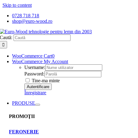
Skip to content
0728 718 718
shop@euro-wood.ro
Caută:
WooCommerce Cart
0
WooCommerce My Account
Username:
Password:
Tine-ma minte
Înregistrare
PRODUSE
PROMOŢII
FERONERIE