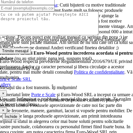
roiectul
Reconditionari by Ana
: Cutii bijuterii cu motive traditionale
ictate si lucrate manual. Am tinut foarte mult sa folosesc produsele
uro-Wood
la decorarea acestor cutii pentru ca ele vor ajunge la
roductorii din Austria a acestor lacuri. Tema de baza a fost motive
raditionale romanesti pe care eu am combinat-o cu elemente vintage. A
olosit sablonul dar nu m-a ajutat foarte mult asa ca pensonul 000 a intrat
n actiune. Fiecare punct este realizat manual cu seringa din poza :) iar
Sunt de acord cu prelucrarea datelor înscrise în acest formular de
omancutele sunt pictate manual. Am slefuit de nu stiu cate ori ca totul sa
contact.
ie fin, il vedeam pe domnul Andrei verificand finetea detaliilor ;)
Trimite mesajul
ultumesc firmei Euro-Wood pentru increderea acordata si pentru
abdare
(nu au stiut nimic pana ieri, suspans total).
Euro-Wood respectă prevederile Regulamentului 2016/679/UE privind
prelucrarea datelor cu caracter personal şi libera circulaţie a acestor
econditionari by Ana
date, pentru mai multe detalii consultaţi
Politica de confidenţialitate
. Vă
mulţumim.
orte e Scale SRL
allery
Mesajul tău a fost transmis. Îţi mulţumim!
×
arteneriatul între
Porte e Scale
şi Euro-Wood SRL a inceput ca urmare 
Ups, am întâmpinat o problemă, mesajul tău nu a fost trimis. Te rugăm
ecesitatii colaborarii cu un furnizor de produse calitative, pliat pe
să încerci mai târziu.
pecificul nostru. Produsele aprovizionate de catre noi fac parte din
×
amele feronerie, manere, garnituri, lacuri si vopsele pentru mobilier. De
semenea, pe langa produsele aprovizionate, am primit intotdeauna
Închide
prijinul si sfatul in alegerea celor mai bune solutii pentru solicitarile
oastre punctuale, colaborarea cu personalul firmei fiind foarte buna. In
ateva cuvinte, am putea caracteriza firma Euro-Wood SRL prin