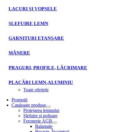
LACURI ŞI VOPSELE
ŞLEFUIRE LEMN
GARNITURI ETANŞARE
MÂNERE
PRAGURI, PROFILE, LĂCRIMARE
PLACĂRI LEMN-ALUMINIU
Toate ofertele
Promoţii
Cataloage produse
Protejarea lemnului
Şlefuire şi polisare
Feronerie AGB
Balamale
Broaşte. Încuietori.