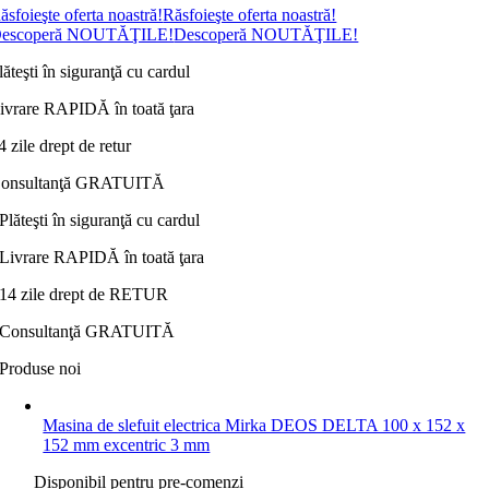
ăsfoieşte oferta noastră!
Răsfoieşte oferta noastră!
escoperă NOUTĂŢILE!
Descoperă NOUTĂŢILE!
lăteşti în siguranţă cu cardul
ivrare RAPIDĂ în toată ţara
4 zile drept de retur
onsultanţă GRATUITĂ
Plăteşti în siguranţă cu cardul
Livrare RAPIDĂ în toată ţara
14 zile drept de RETUR
Consultanţă GRATUITĂ
Produse noi
Masina de slefuit electrica Mirka DEOS DELTA 100 x 152 x
152 mm excentric 3 mm
Disponibil pentru pre-comenzi