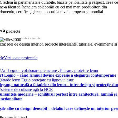
Credem în parteneriatele durabile, bazate pe loialitate și respect, ceea c
ne-a făcut să încheiem colaborări cu cei mai mari producători din
domeniu, certificaţi şi recunoscuţi la nivel european şi mondial.
eră
proiecte
interesante
ză: idei de design interior, proiecte interesante, tutoriale, evenimente şi
ele
Vezi toate proiectele
rt Legno – când lemnul devine expresie a eleganței contemporane
leganța naturală a fațadelor din lemn – între design și protecție du
ulisantele moderne – echilibrul perfect între arhitectură, lumină și
uncționalitate
șile albe cu design deosebit – detaliul care definește un interior p
Produse în trend