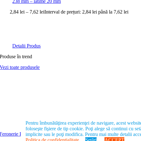
238 mm – latime 20 mm
2,84
lei
–
7,62
lei
Interval de prețuri: 2,84 lei până la 7,62 lei
Detalii Produs
Produse în trend
Vezi toate produsele
Pentru îmbunătăţirea experienţei de navigare, acest websit
foloseşte fişiere de tip cookie. Poţi alege să continui cu set
Feronerie PREMIUM
Feronerie PREMIUM
implicite sau le poţi modifica. Pentru mai multe detalii ac
Politica de confidenţialitate
Setări
ACCEPT