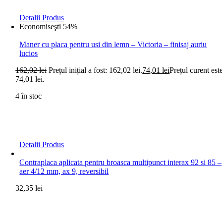
Detalii Produs
Economiseşti 54%
Maner cu placa pentru usi din lemn – Victoria – finisaj auriu
lucios
162,02
lei
Prețul inițial a fost: 162,02 lei.
74,01
lei
Prețul curent est
74,01 lei.
4 în stoc
Detalii Produs
Contraplaca aplicata pentru broasca multipunct interax 92 si 85 –
aer 4/12 mm, ax 9, reversibil
32,35
lei