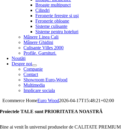
Broaşte multipunct
Cilindri
Feronerie ferestre şi uşi
Feronerie obloane
Sisteme culisante
Sisteme pentru hoteluri
Mânere Linea Cali
Mânere Ghidini
Culisante Villes 2000
Profile. Garnituri.
Noutăţi
Despre noi
Companie
Contact
Showroom Euro-Wood
Multimedia
Implicare sociala
Ecommerce Home
Euro Wood
2026-04-17T15:48:21+02:00
Proiectele TALE sunt PRIORITATEA NOASTRĂ
Bine ai venit în universul produselor de CALITATE PREMIUM