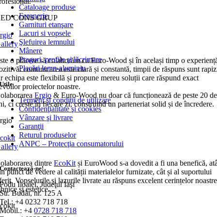
rofesional.
Cataloage produse
Feronerie
RED CONS GRUP
Garnituri etanşare
Lacuri si vopsele
rgio
Şlefuirea lemnului
allery
Mânere
Praguri, profile şi lăcrimare
ste o plăcere să colaborăm cu Euro-Wood și în același timp o experienț
Placări lemn-aluminiu
ozitivă: comunicarea este clară și constantă, timpii de răspuns sunt rapiz
ar echipa este flexibilă și propune mereu soluții care răspund exact
Utile
evoilor proiectelor noastre.
olaborarea
Ergio
& Euro-Wood nu doar că funcționează de peste 20 d
Termeni şi condiţii de utilizare
ni, ci crește în fiecare zi, construind un parteneriat solid și de încredere.
Confidenţialitate şi cookies
Vânzare şi livrare
rgio
Garanţii
Returul produselor
cokit
ANPC – Protecţia consumatorului
allery
olaborarea dintre
EcoKit
și EuroWood s-a dovedit a fi una benefică, at
Contactează-ne!
in punct de vedere al calității materialelor furnizate, cât și al suportului
ferit. Vopselurile și lazurile livrate au răspuns excelent cerințelor noastr
Podu Iloaiei, Judeţul Iaşi
ehnice și estetice.
Str. Budăi, nr. 125 A
Tel.: +4 0232 718 718
cokit
Mobil.: +4
0728 718 718