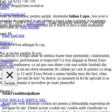
Fax: +4 0232 718 719
antu M.
Email: shop@euro-wood.ro
allery
Contactează-ne!
reau sa multumesc pentru sprijin domnului
Iulian Lupu
. Am avut o
omanda de vopseluri si am primit-o exact cum a promis si in termen.
© 2020 - 2026 •
Euro-Wood
. Toate drepturile rezervate. • Website
entru tineretea si devotamentul lui îl felicit si inca o data multumiri.
dezvoltat de
Web Mobile
antu M.
Page load link
ihaela C.
rodusul a fost adăugat în coş.
allery
Nu ai niciun produs în coș.
ntr-adevar, o echipa unde se imbina foarte bine prieteniile, colaborarile,
olegialitatea, performanta si respectul! Ca fost angajat al firmei Euro
produse
ood, va multumesc ca ati pus una dintre cele mai solide fundatii din
ezi coşul
ariera mea si mi-ati oferit momente de calitate pe care le pastrez cu drag
i acum (dupa 12 ani)! Euro-Wood a ramas familia mea din Iasi, chiar
aca ne despart mii de km! Va doresc sa ramaneti la fel de speciali si sa
feriti performanta si incredere pe toate planurile!
Închide
ihaela C.
Setări confidenţialitate
ONF BINALE IMPEX SRL
Acest site web folosește cookie-uri pentru a îmbunătăți experiența de
allery
navigare în site. Dintre aceste cookie-uri, cookie-urile clasificate ca