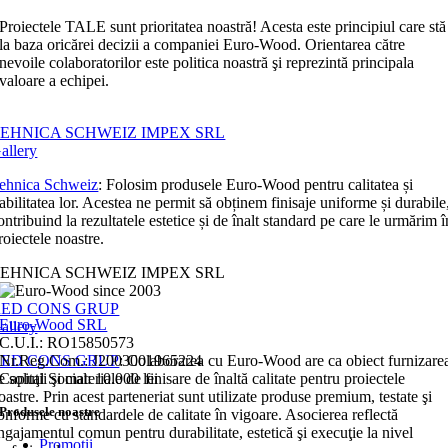
Proiectele TALE sunt prioritatea noastră! Acesta este principiul care stă
la baza oricărei decizii a companiei Euro-Wood. Orientarea către
nevoile colaboratorilor este politica noastră şi reprezintă principala
valoare a echipei.
EHNICA SCHWEIZ IMPEX SRL
allery
ehnica Schweiz
: Folosim produsele Euro-Wood pentru calitatea și
iabilitatea lor. Acestea ne permit să obținem finisaje uniforme și durabile
ontribuind la rezultatele estetice și de înalt standard pe care le urmărim î
roiectele noastre.
EHNICA SCHWEIZ IMPEX SRL
RED CONS GRUP
Euro-Wood SRL
allery
C.U.I.: RO15850573
RED CONS GRUP
Nr.Reg.Com.: J2003001965224
: Colaborarea cu Euro-Wood are ca obiect furnizare
e soluţii şi materiale de finisare de înaltă calitate pentru proiectele
Capital Social: 10.000 lei
oastre. Prin acest parteneriat sunt utilizate produse premium, testate şi
Produsele noastre
onforme cu standardele de calitate în vigoare. Asocierea reflectă
ngajamentul comun pentru durabilitate, estetică şi execuţie la nivel
Promoţii